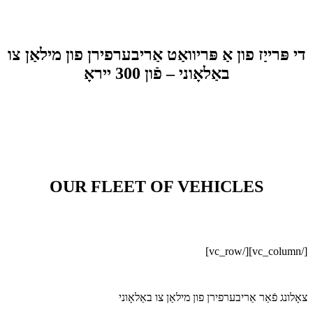
די פּרייַז פון אַ פּריוואַט אַריבערפירן פון מילאַן צו
באַלאָוני – פֿון 300 ייראָ
OUR FLEET OF VEHICLES
[/vc_column][/vc_row]
צאָלונג פֿאַר אַריבערפירן פון מילאַן צו באַלאָוני