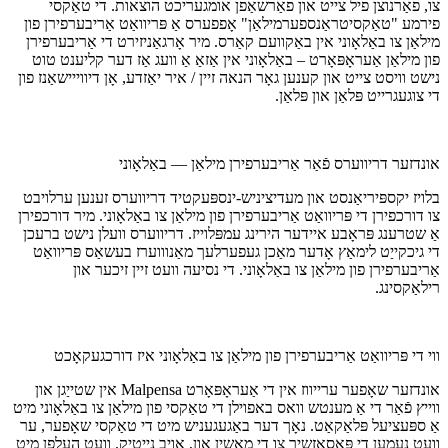
צו, פאַרנוצן פיל צייט און פאַרשאַפן אומגעריכט הוצאות. די טאַקסי
פירמע "טאַקסיטראַנספערמילאַן" אָפפערס אַ פּריוואַט אַריבערפירן פון
מילאַן צו באַלאָוני אין באַקוועם קאַרס. מיר אָרגאַניזירט די אַריבערפירן
פון מילאַן אַעראָפּאָרט – באַלאָוני אין אַזאַ אַ וועג אַז דער קליענט טוט
נישט וויסט צייט און קענען גאָר הנאה זיין / איר יאַזדע, אָן דיווייישאַנז פון
די צוגעגרייט פּלאַן און פּלאַן.
אונדזער דריווערס פֿאַר אַריבערפירן מילאַן — באַלאָוני
בלויז יקספּיריאַנסט און מעדיציניש-ינספּעקטיד דריווערס זענען ערלויבט
צו דורכפירן די פּריוואַט אַריבערפירן פון מילאַן צו באַלאָוני. מיר דורכפירן
אַ שטרענג פּראָבע איידער הירינג עמפּלוייז. דריווערס וועלן נישט ברעכן
די גיכקייַט לימאַץ אָדער מאַכן געפערלעך מאַנוווערז בעשאַס פּריוואַט
אַריבערפירן פון מילאַן צו באַלאָוני. די נסיעה וועט זיין זיכער און
רילאַקסינג.
ווי די פּריוואַט אַריבערפירן פון מילאַן צו באַלאָוני איז דורכגעקאָכט
אונדזער שאָפער ערייווז אין די אַעראָפּאָרט Malpensa אין שטייַגן און
ווייץ פֿאַר די אַ מענטש וואס באפוילן די טאַקסי פון מילאַן צו באַלאָוני מיט
אַ ספּעציעל פּלאַקאַט. נאָך דער באַגעגעניש מיט די טאַקסי שאָפער, ער
וועט נעמען די פּאַסאַזשיר צו די מאַשין און, אויב נייטיק, וועט העלפן מיט