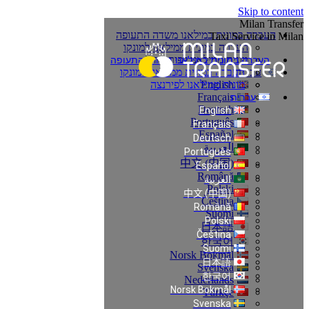
Skip to content
Milan Transfer
העברה במונית במילאנו משדה התעופה
Taxi Service in Milan
העברה במונית ממילאנו למונקו
מונית ממילאנו לפירנצה
העברה במונית במילאנו משדה התעופה
עברית
העברה במונית ממילאנו למונקו
English
מונית ממילאנו לפירנצה
Français
עברית
Deutsch
English
Português
Français
Español
Deutsch
العربية
Português
中文 (中国)
Español
Română
العربية
Polski
中文 (中国)
Čeština
Română
Suomi
Polski
日本語
Čeština
한국어
Suomi
Norsk Bokmål
日本語
Svenska
한국어
Nederlands
Norsk Bokmål
Türkçe
Svenska