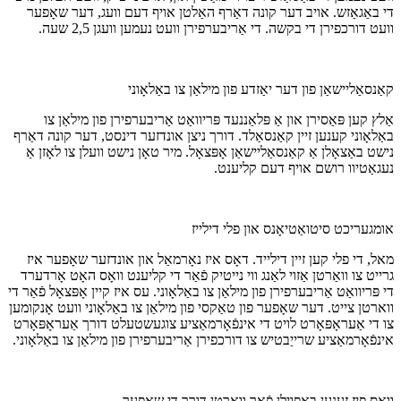
די באַגאַזש. אויב דער קונה דאַרף האַלטן אויף דעם וועג, דער שאָפער
וועט דורכפירן די בקשה. די אַריבערפירן וועט נעמען וועגן 2,5 שעה.
קאַנסאַליישאַן פון דער יאַזדע פון מילאַן צו באַלאָוני
אַלץ קען פּאַסירן און אַ פּלאַננעד פּריוואַט אַריבערפירן פון מילאַן צו
באַלאָוני קענען זיין קאַנסאַלד. דורך ניצן אונדזער דינסט, דער קונה דאַרף
נישט באַצאָלן אַ קאַנסאַליישאַן אָפּצאָל. מיר טאָן נישט וועלן צו לאָזן אַ
נעגאַטיוו רושם אויף דעם קליענט.
אומגעריכט סיטואַטיאָנס און פלי דילייז
מאל, די פלי קען זיין דילייד. דאָס איז נאָרמאַל און אונדזער שאָפער איז
גרייט צו וואַרטן אַזוי לאַנג ווי נייטיק פֿאַר די קליענט וואָס האָט אָרדערד
די פּריוואַט אַריבערפירן פון מילאַן צו באַלאָוני. עס איז קיין אָפּצאָל פֿאַר די
ווארטן צייט. דער שאָפער פון טאַקסי פון מילאַן צו באַלאָוני וועט אָנקומען
צו די אַעראָפּאָרט לויט די אינפֿאָרמאַציע צוגעשטעלט דורך אַעראָפּאָרט
אינפֿאָרמאַציע שרייַבטיש צו דורכפירן אַריבערפירן פון מילאַן צו באַלאָוני.
וואָס פיז זענען באפוילן פֿאַר ווארטן דורך די שאָפער