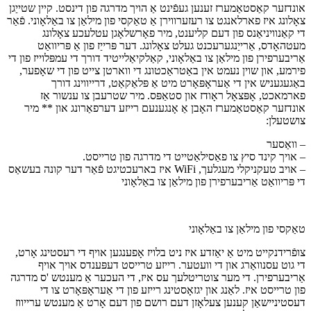
אונדזער קאַסטאַמערז זענען געפֿינט אַ הויך מדרגה פון דינסט. קיין שטייַגן
צאָלונג איז פארלאנגט צו רעזערווירן אַ טאַקסי פון מילאַן צו באַלאָוני. פֿאַר
די קאַנוויניאַנס פון דעם קליענט, מיר פאָרשלאָגן עטלעכע צאָלונג
מעטהאָדס, אַרייַנגערעכנט געלט צאָלונג. דער פּרייַז פון אַ פּריוואַט
אַריבערפירן פון מילאַן צו באַלאָוני, קאַלקיאַלייטיד דורך די עמפּלוייז פון די
פירמע, און שוין נעמט אין באַטראַכטונג די ווארטן צייט פון די שאָפער,
באַגעגעניש אין די אַעראָפּאָרט מיט אַ פּלאַקאַט, דרייווינג דורך
פארמאכט, אָפּצאָל ראָודז און סטאַפּס. מיר שטרעבן צו ענשור אַז
אונדזער קאַסטאַמערז האָבן אַ אָנגענעם רייזע דערפאַרונג און ** מיר
צושטעלן:
– וואַסער
– אויך קינד סיץ צו פאַסילאַטייט די מדרגה פון טרייסט.
– אויב טעקניקלי מעגלעך, WiFi איז בארעכטיגט פֿאַר דער קונה בעשאַס
די פּריוואַט אַריבערפירן פון מילאַן צו באַלאָוני
טאַקסי פון מילאַן צו באַלאָוני
צופֿרידנקייט מיט אַ יאַזדע איז ניט בלויז אָפענגען אויף די רעסטינג אָרט,
די גוט עסנוואַרג און די וועטער. רייזע טרייסט דעפּענדס אויך אויף
אַריבערפירן. די מער צוטריטלעך עס איז, די העכער אַ מענטש 'ס מדרגה
פון טרייסט איז. לאַנג און יגזאָסטינג רייזע פון די אַעראָפּאָרט צו די
דעסטיניישאַן קענען צעלאָזן דעם רושם פון דעם אָרט אַ מענטש ערייווז