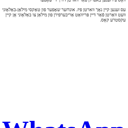
עס זענען קיין נאָך ווארטן פיז. אונדזער שאָפער פון טאַקסי מילאַן-באַלאָוני
וועט וואַרטן פֿאַר דיין פּריוואַט אַריבערפירן פון מילאַן צו באַלאָוני אָן קיין
עקסטרע קאָס.
Book a taxi in Milan via
WhatsApp