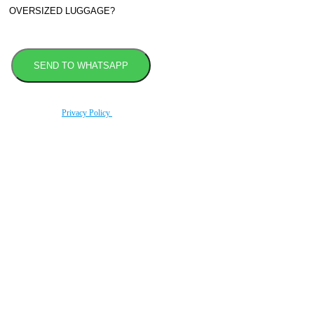
By using this form you agree with the storage and handling of your data by this website
according to our
Privacy Policy
.
Taxi booking without prepayment!
Book a transfer via messenger in 2 clicks
Support 24/7