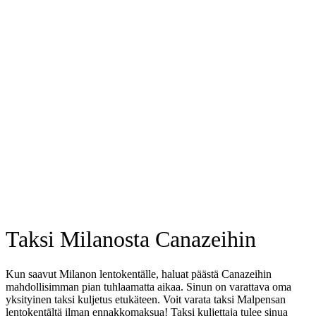
Taxi booking without prepayment!
Book a transfer via messenger in 2 clicks
Support 24/7
Taksi Milanosta Canazeihin
Kun saavut Milanon lentokentälle, haluat päästä Canazeihin
mahdollisimman pian tuhlaamatta aikaa. Sinun on varattava oma
yksityinen taksi kuljetus etukäteen. Voit varata taksi Malpensan
lentokentältä ilman ennakkomaksua! Taksi kuljettaja tulee sinua