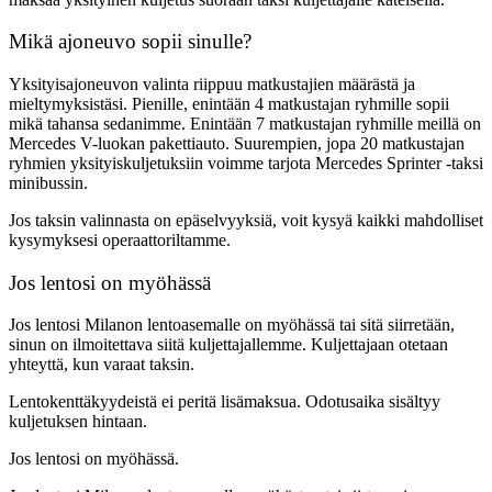
Mikä ajoneuvo sopii sinulle?
Yksityisajoneuvon valinta riippuu matkustajien määrästä ja
mieltymyksistäsi. Pienille, enintään 4 matkustajan ryhmille sopii
mikä tahansa sedanimme. Enintään 7 matkustajan ryhmille meillä on
Mercedes V-luokan pakettiauto. Suurempien, jopa 20 matkustajan
ryhmien yksityiskuljetuksiin voimme tarjota Mercedes Sprinter -taksi
minibussin.
Jos taksin valinnasta on epäselvyyksiä, voit kysyä kaikki mahdolliset
kysymyksesi operaattoriltamme.
Jos lentosi on myöhässä
Jos lentosi Milanon lentoasemalle on myöhässä tai sitä siirretään,
sinun on ilmoitettava siitä kuljettajallemme. Kuljettajaan otetaan
yhteyttä, kun varaat taksin.
Lentokenttäkyydeistä ei peritä lisämaksua. Odotusaika sisältyy
kuljetuksen hintaan.
Jos lentosi on myöhässä.