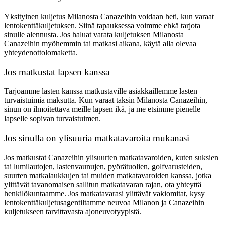
Yksityinen kuljetus Milanosta Canazeihin voidaan heti, kun varaat
lentokenttäkuljetuksen. Siinä tapauksessa voimme ehkä tarjota
sinulle alennusta. Jos haluat varata kuljetuksen Milanosta
Canazeihin myöhemmin tai matkasi aikana, käytä alla olevaa
yhteydenottolomaketta.
Jos matkustat lapsen kanssa
Tarjoamme lasten kanssa matkustaville asiakkaillemme lasten
turvaistuimia maksutta. Kun varaat taksin Milanosta Canazeihin,
sinun on ilmoitettava meille lapsen ikä, ja me etsimme pienelle
lapselle sopivan turvaistuimen.
Jos sinulla on ylisuuria matkatavaroita mukanasi
Jos matkustat Canazeihin ylisuurten matkatavaroiden, kuten suksien
tai lumilautojen, lastenvaunujen, pyörätuolien, golfvarusteiden,
suurten matkalaukkujen tai muiden matkatavaroiden kanssa, jotka
ylittävät tavanomaisen sallitun matkatavaran rajan, ota yhteyttä
henkilökuntaamme. Jos matkatavarasi ylittävät vakiomitat, kysy
lentokenttäkuljetusagentiltamme neuvoa Milanon ja Canazeihin
kuljetukseen tarvittavasta ajoneuvotyypistä.