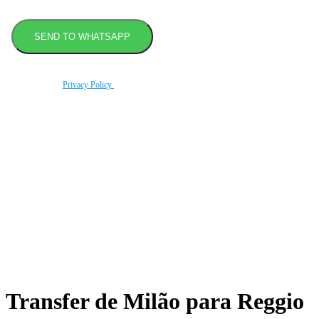
By using this form you agree with the storage and handling of your data by this website
according to our
Privacy Policy
.
Book transfer in 2 clicks
Booking without prepayment
Support 24/7
Transfer de Milão para Reggio