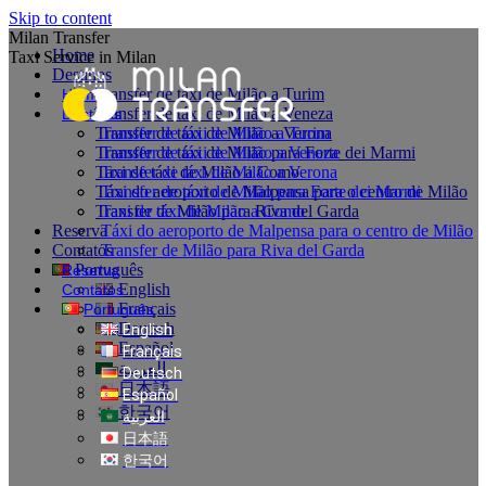
Skip to content
Milan Transfer
Home
Taxi Service in Milan
Destinos
Transfer de táxi de Milão a Turim
Home
Transfer de táxi de Milão a Veneza
Destinos
Transfer de táxi de Milão a Verona
Transfer de táxi de Milão a Turim
Transfer de táxi de Milão para Forte dei Marmi
Transfer de táxi de Milão a Veneza
Taxi de táxi de Milão a Como
Transfer de táxi de Milão a Verona
Táxi do aeroporto de Malpensa para o centro de Milão
Transfer de táxi de Milão para Forte dei Marmi
Transfer de Milão para Riva del Garda
Taxi de táxi de Milão a Como
Reserva
Táxi do aeroporto de Malpensa para o centro de Milão
Contatos
Transfer de Milão para Riva del Garda
Português
Reserva
English
Contatos
Français
Português
Deutsch
English
Español
Français
العربية
Deutsch
日本語
Español
한국어
العربية
日本語
한국어
Private Transfer in