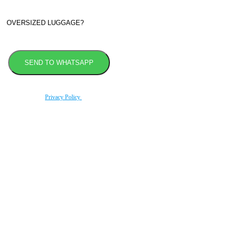
By using this form you agree with the storage and handling of your data by this website
according to our
Privacy Policy
.
Book transfer in 2 clicks
Booking without prepayment
Support 24/7