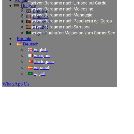
Kontakt
Taxi von Bergamo nach Limone sul Garda
Deutsch
Taxi von Bergamo nach Malcesine
English
Taxi von Bergamo nach Menaggio
Français
Taxi von Bergamo nach Peschiera del Garda
Português
Taxi von Bergamo nach Sirmione
Español
العربية
Taxi von Flughafen Malpensa zum Comer See
Kontakt
Deutsch
Taxi in Verona
English
Français
Português
Español
العربية
WhatsApp Us
Taxi in Verona