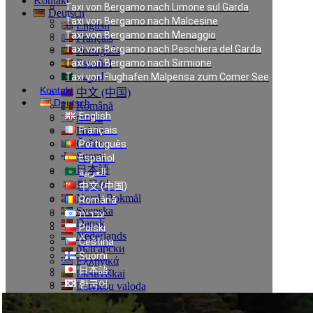
Kontakt
Taxi von Bergamo nach Limone sul Garda
Deutsch
Taxi von Bergamo nach Malcesine
English
Taxi von Bergamo nach Menaggio
Français
Taxi von Bergamo nach Peschiera del Garda
Português
Taxi von Bergamo nach Sirmione
Español
العربية
Taxi von Flughafen Malpensa zum Comer See
Kontakt
中文 (中国)
Deutsch
Română
English
עברית
Français
Polski
Čeština
Português
Suomi
Español
日本語
العربية
한국어
中文 (中国)
Norsk Bokmål
Română
Svenska
עברית
Dansk
Polski
Nederlands
Čeština
български
Suomi
Ελληνικά
日本語
Lietuviškai
한국어
Latviešu valoda
Norsk Bokmål
Türkçe
Українська
Svenska