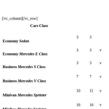
[/vc_column][/vc_row]
Cars Class
3
3
Economy
Sedan
3
3
v
Economy
Mercedes E Class
3
3
v
Business
Mercedes S Class
7
7
v
Business
Mercedes V Class
10
11
v
Minivan
Mercedes Sprinter
16
16
v