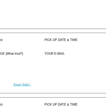
Privatus pervežimas Milane
rding to our
Privacy Policy
.