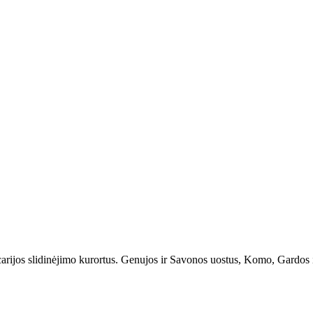
Taxi booking without prepayment!
Book a transfer via messenger in 2 clicks
Support 24/7
Šveicarijos slidinėjimo kurortus. Genujos ir Savonos uostus, Komo, Gardo