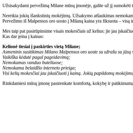
Užsisakydami pervežimą Milane mūsų įmonėje, galite už jį sumokėti ti
Nereikia jokių išankstinių mokėjimų. Užsakymo atšaukimas nemokam
Pervežimo iš Malpensos oro uosto į Milaną kaina yra fiksuota – visą i
Mes taip pat pasirūpinsime visais mokesčiais už kelius: jie jau įskaiči
Kas dar įeina į kainas:
Kelionė tiesiai į paskirties vietą Milane;
Asmeninis susitikimas Milano Malpensos oro uoste su užrašu su jūsų 
Vaikiška kėdutė pagal pageidavimą;
Nemokamas vanduo buteliuose;
Nemokama belaidžio interneto prieiga;
Visi kelių mokesčiai jau įskaičiuoti į kainą. Jokių papildomų mokėjim
Rinkdamiesi mūsų įmonę pasirenkate komfortą, kokybę ir patikimumą