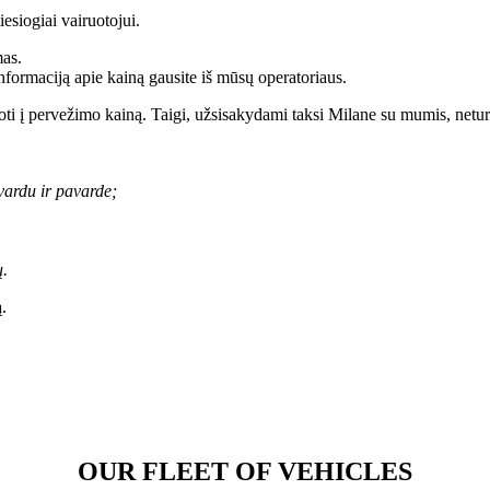
esiogiai vairuotojui.
as.
nformaciją apie kainą gausite iš mūsų operatoriaus.
uoti į pervežimo kainą. Taigi, užsisakydami taksi Milane su mumis, netur
vardu ir pavarde;
ų.
.
OUR FLEET OF VEHICLES