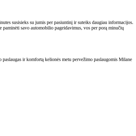
tes susisieks su jumis per pasiuntinį ir suteiks daugiau informacijos.
te paminėti savo automobilio pageidavimus, vos per porą minučių
gio paslaugas ir komfortą kelionės metu pervežimo paslaugomis Milane