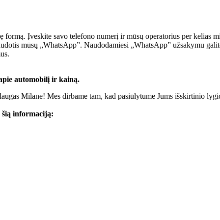
formą. Įveskite savo telefono numerį ir mūsų operatorius per kelias minu
giai naudotis mūsų „WhatsApp”. Naudodamiesi „WhatsApp” užsakymu gali
mus.
pie automobilį ir kainą.
aslaugas Milane! Mes dirbame tam, kad pasiūlytume Jums išskirtinio ly
šią informaciją: