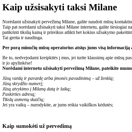
Kaip užsisakyti taksi Milane
Norėdami užsisakyti pervežimą Milane, galite naudoti mūsų kontaktinę 
Taip pat norėdami užsisakyti taksi Milane internetu, galite tiesio
patikrinti tikslią kainą ir prireikus atlikti bet kokius užsakymo pakeiti
Tai greita ir naudinga.
Per porą minučių mūsų operatorius atsiųs jums visą informaciją a
Be to, nedvejodami kreipkitės į mus, jei turite klausimų apie mūsų p
ir jo apylinkėse!
Norėdami internetu užsisakyti pervežimą Milane, pateikite mums 
Jūsų vardą ir pavardę arba įmonės pavadinimą – už ženklą;
Jūsų skrydžio numerį;
Jūsų atvykimo į Milaną datą ir laiką;
Paskirties adresą;
Tikslų asmenų skaičių;
Jei yra vaikų – nurodykite, ar jums reikia vaikiškos kėdutės;
Kaip sumokėti už pervedimą