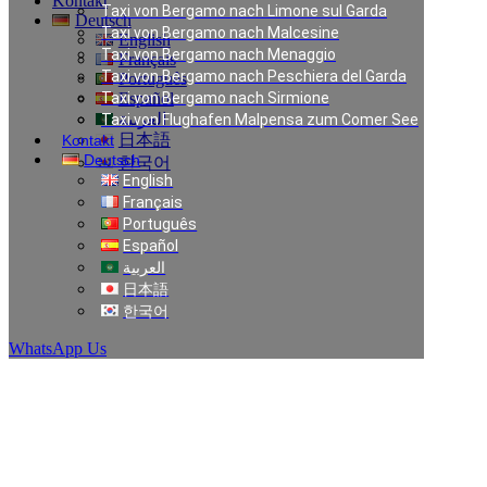
Kontakt
Taxi von Bergamo nach Limone sul Garda
Deutsch
Taxi von Bergamo nach Malcesine
English
Taxi von Bergamo nach Menaggio
Français
Taxi von Bergamo nach Peschiera del Garda
Português
Taxi von Bergamo nach Sirmione
Español
العربية
Taxi von Flughafen Malpensa zum Comer See
日本語
Kontakt
Deutsch
한국어
English
Français
Private Transfer in
Português
Español
العربية
Milan
日本語
한국어
WhatsApp Us