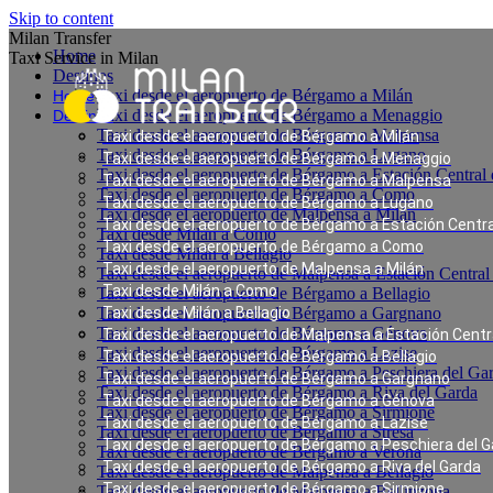
Skip to content
Milan Transfer
Home
Taxi Service in Milan
Destinos
Taxi desde el aeropuerto de Bérgamo a Milán
Home
Taxi desde el aeropuerto de Bérgamo a Menaggio
Destinos
Taxi desde el aeropuerto de Bérgamo a Malpensa
Taxi desde el aeropuerto de Bérgamo a Milán
Taxi desde el aeropuerto de Bérgamo a Lugano
Taxi desde el aeropuerto de Bérgamo a Menaggio
Taxi desde el aeropuerto de Bérgamo a Estación Central
Taxi desde el aeropuerto de Bérgamo a Malpensa
Taxi desde el aeropuerto de Bérgamo a Como
Taxi desde el aeropuerto de Bérgamo a Lugano
Taxi desde el aeropuerto de Malpensa a Milán
Taxi desde el aeropuerto de Bérgamo a Estación Centra
Taxi desde Milán a Como
Taxi desde el aeropuerto de Bérgamo a Como
Taxi desde Milán a Bellagio
Taxi desde el aeropuerto de Malpensa a Milán
Taxi desde el aeropuerto de Malpensa a Estación Central
Taxi desde Milán a Como
Taxi desde el aeropuerto de Bérgamo a Bellagio
Taxi desde el aeropuerto de Bérgamo a Gargnano
Taxi desde Milán a Bellagio
Taxi desde el aeropuerto de Bérgamo a Génova
Taxi desde el aeropuerto de Malpensa a Estación Centr
Taxi desde el aeropuerto de Bérgamo a Lazise
Taxi desde el aeropuerto de Bérgamo a Bellagio
Taxi desde el aeropuerto de Bérgamo a Peschiera del Ga
Taxi desde el aeropuerto de Bérgamo a Gargnano
Taxi desde el aeropuerto de Bérgamo a Riva del Garda
Taxi desde el aeropuerto de Bérgamo a Génova
Taxi desde el aeropuerto de Bérgamo a Sirmione
Taxi desde el aeropuerto de Bérgamo a Lazise
Taxi desde el aeropuerto de Bérgamo a Stresa
Taxi desde el aeropuerto de Bérgamo a Peschiera del 
Taxi desde el aeropuerto de Bérgamo a Verona
Taxi desde el aeropuerto de Bérgamo a Riva del Garda
Taxi desde el aeropuerto de Malpensa a Bellagio
Taxi desde el aeropuerto de Bérgamo a Sirmione
Taxi desde el aeropuerto de Malpensa a Bellinzona