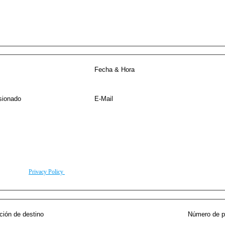
Traslado privado en Milán
rding to our
Privacy Policy
.