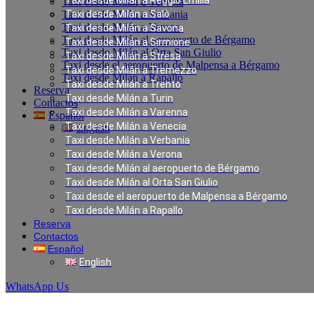
Taxi desde Milán a Reggio Emilia
Taxi desde Milán a Venecia
Taxi desde Milán a Verbania
Taxi desde Milán a Salò
Taxi desde Milán a Verona
Taxi desde Milán a Savona
Taxi desde Milán al aeropuerto de Bérgamo
Taxi desde Milán a Sirmione
Taxi desde Milán al Orta San Giulio
Taxi desde Milán a Stresa
Taxi desde el aeropuerto de Malpensa a Bérgamo
Taxi desde Milán a Tremezzo
Taxi desde Milán a Rapallo
Taxi desde Milán a Trento
Reserva
Taxi desde Milán a Turin
Contactos
Taxi desde Milán a Varenna
Español
Taxi desde Milán a Venecia
English
Taxi desde Milán a Verbania
Taxi desde Milán a Verona
Taxi desde Milán al aeropuerto de Bérgamo
Taxi desde Milán al Orta San Giulio
Taxi desde el aeropuerto de Malpensa a Bérgamo
Taxi desde Milán a Rapallo
Reserva
Contactos
Español
English
WhatsApp Us