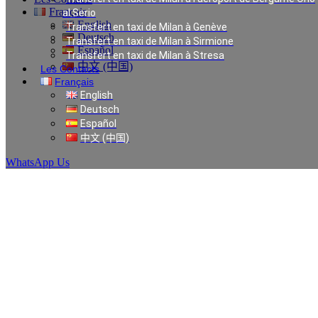
Français
al Serio
English
Transfert en taxi de Milan à Genève
Deutsch
Transfert en taxi de Milan à Sirmione
Español
Transfert en taxi de Milan à Stresa
中文 (中国)
Les Contacts
Français
English
Taxi de Milan à
Deutsch
Español
中文 (中国)
l’aéroport de Bergame
WhatsApp Us
Orio al Serio