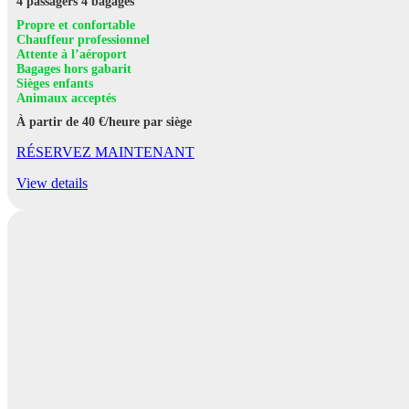
4 passagers
4 bagages
Propre et confortable
Chauffeur professionnel
Attente à l’aéroport
Bagages hors gabarit
Sièges enfants
Animaux acceptés
À partir de 40 €/heure par siège
RÉSERVEZ MAINTENANT
View details