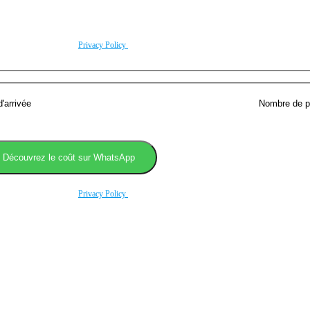
ite conformément à noitre
Privacy Policy
.
ite conformément à noitre
Privacy Policy
.