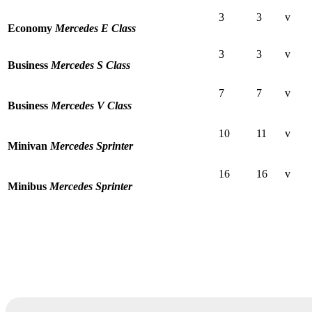
3
3
v
Economy
Mercedes E Class
3
3
v
Business
Mercedes S Class
7
7
v
Business
Mercedes V Class
10
11
v
Minivan
Mercedes Sprinter
16
16
v
Minibus
Mercedes Sprinter