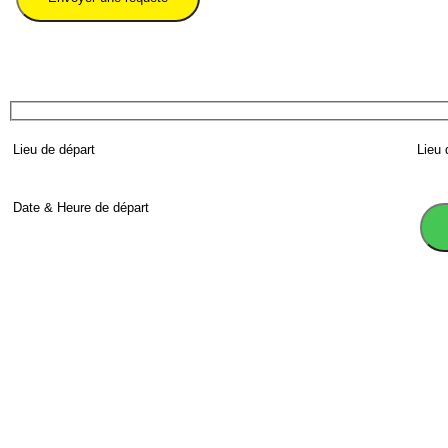
Veuillez renseigner le numéro de téléphone précédé par l'indicatif international du pays.
En utilisant ce formulaire, vous acceptez le stockage et le traitement de vos données par ce s
En utilisant ce formulaire, vous acceptez le stockage et le traitement de vos données par ce s
Book transfer in 2 clicks
Booking without prepayment