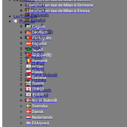
English
Transfert en taxi de Milan à Sirmione
Deutsch
Transfert en taxi de Milan à Stresa
Português
Les Contacts
Español
Français
العربية
English
中文 (中国)
Deutsch
Română
Português
עברית
Español
Polski
العربية
Čeština
中文 (中国)
Suomi
Română
日本語
עברית
한국어
Polski
Norsk Bokmål
Čeština
Svenska
Suomi
Dansk
日本語
Nederlands
한국어
Ελληνικά
Türkçe
Norsk Bokmål
Svenska
Dansk
Nederlands
Ελληνικά