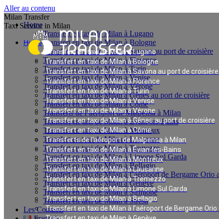
Aller au contenu
Milan Transfer
Home
Taxi Service in Milan
Transfert en taxi de Milan à Lugano
Transfert en taxi de Milan à Bologne
Home
Transfert en taxi de Milan à Savona au port de croisière
Transfert en taxi de Milan à Lugano
Transfert en taxi de Milan à Florence
Transfert en taxi de Milan à Bologne
Transfert en taxi de Milan à Turin
Transfert en taxi de Milan à Savona au port de croisière
Transfert en taxi de Milan à Venise
Transfert en taxi de Milan à Florence
Transfert en taxi de Milan à Vérone
Transfert en taxi de Milan à Turin
Transfert en taxi de Milan à Gênes au port de croisière
Transfert en taxi de Milan à Venise
Transfert en taxi de Milan à Côme
Transfert en taxi de Milan à Vérone
Transferts de l’aéroport de Malpensa à Milan
Transfert en taxi de Milan à Gênes au port de croisière
Transfert en taxi de Milan à Évian-les-Bains
Transfert en taxi de Milan à Montreux
Transfert en taxi de Milan à Côme
Transfert en taxi de Milan à Lausanne
Transferts de l’aéroport de Malpensa à Milan
Transfert en taxi de Milan à Tremezzo
Transfert en taxi de Milan à Évian-les-Bains
Transfert en taxi de Milan à Limone Sul Garda
Transfert en taxi de Milan à Montreux
Transfert en taxi de Milan à Bellagio
Transfert en taxi de Milan à Lausanne
Transfert en taxi de Milan à l’aéroport de Bergame Orio a
Transfert en taxi de Milan à Tremezzo
Transfert en taxi de Milan à Genève
Transfert en taxi de Milan à Limone Sul Garda
Transfert en taxi de Milan à Sirmione
Transfert en taxi de Milan à Bellagio
Transfert en taxi de Milan à Stresa
Transfert en taxi de Milan à l’aéroport de Bergame Orio 
Les Contacts
Français
Transfert en taxi de Milan à Genève