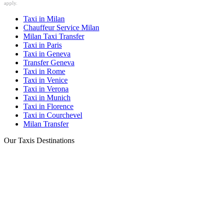
apply.
Taxi in Milan
Chauffeur Service Milan
Milan Taxi Transfer
Taxi in Paris
Taxi in Geneva
Transfer Geneva
Taxi in Rome
Taxi in Venice
Taxi in Verona
Taxi in Munich
Taxi in Florence
Taxi in Courchevel
Milan Transfer
Our Taxis Destinations