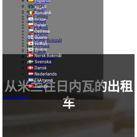
Español
עברית
العربية
Polski
Română
Čeština
עברית
Suomi
Polski
日本語
Čeština
한국어
Suomi
Norsk Bokmål
日本語
Svenska
한국어
Dansk
Norsk Bokmål
Nederlands
Svenska
Ελληνικά
Türkçe
Dansk
Nederlands
Ελληνικά
从米兰往日内瓦的出租
Türkçe
WhatsApp Us
车