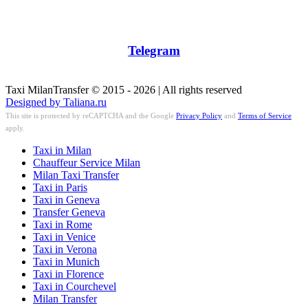
Telegram
Taxi MilanTransfer © 2015 - 2026 | All rights reserved
Designed by Taliana.ru
This site is protected by reCAPTCHA and the Google
Privacy Policy
and
Terms of Service
apply.
Taxi in Milan
Chauffeur Service Milan
Milan Taxi Transfer
Taxi in Paris
Taxi in Geneva
Transfer Geneva
Taxi in Rome
Taxi in Venice
Taxi in Verona
Taxi in Munich
Taxi in Florence
Taxi in Courchevel
Milan Transfer