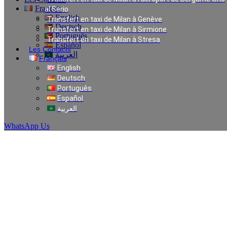
Français
al Serio
English
Transfert en taxi de Milan à Genève
Deutsch
Transfert en taxi de Milan à Sirmione
Português
Transfert en taxi de Milan à Stresa
Español
Les Contacts
العربية
Français
English
Deutsch
Taxi à Vérone
Português
Español
العربية
WhatsApp Us
Taxi à Vérone