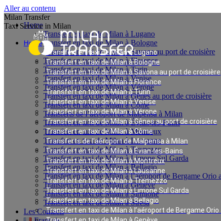
Aller au contenu
Milan Transfer
Home
Taxi Service in Milan
Transfert en taxi de Milan à Lugano
Transfert en taxi de Milan à Bologne
Home
Transfert en taxi de Milan à Savona au port de croisière
Transfert en taxi de Milan à Lugano
Transfert en taxi de Milan à Florence
Transfert en taxi de Milan à Bologne
Transfert en taxi de Milan à Turin
Transfert en taxi de Milan à Savona au port de croisière
Transfert en taxi de Milan à Venise
Transfert en taxi de Milan à Florence
Transfert en taxi de Milan à Vérone
Transfert en taxi de Milan à Turin
Transfert en taxi de Milan à Gênes au port de croisière
Transfert en taxi de Milan à Venise
Transfert en taxi de Milan à Côme
Transfert en taxi de Milan à Vérone
Transferts de l’aéroport de Malpensa à Milan
Transfert en taxi de Milan à Gênes au port de croisière
Transfert en taxi de Milan à Évian-les-Bains
Transfert en taxi de Milan à Montreux
Transfert en taxi de Milan à Côme
Transfert en taxi de Milan à Lausanne
Transferts de l’aéroport de Malpensa à Milan
Transfert en taxi de Milan à Tremezzo
Transfert en taxi de Milan à Évian-les-Bains
Transfert en taxi de Milan à Limone Sul Garda
Transfert en taxi de Milan à Montreux
Transfert en taxi de Milan à Bellagio
Transfert en taxi de Milan à Lausanne
Transfert en taxi de Milan à l’aéroport de Bergame Orio a
Transfert en taxi de Milan à Tremezzo
Transfert en taxi de Milan à Genève
Transfert en taxi de Milan à Limone Sul Garda
Transfert en taxi de Milan à Sirmione
Transfert en taxi de Milan à Bellagio
Transfert en taxi de Milan à Stresa
Transfert en taxi de Milan à l’aéroport de Bergame Orio 
Les Contacts
Français
Transfert en taxi de Milan à Genève