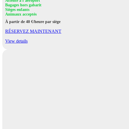
Attente à l’aéroport
Bagages hors gabarit
Sièges enfants
Animaux acceptés
À partir de 40 €/heure par siège
RÉSERVEZ MAINTENANT
View details