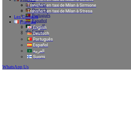
English
Transfert en taxi de Milan à Sirmione
Deutsch
Transfert en taxi de Milan à Stresa
Português
Les Contacts
Español
Français
العربية
English
Suomi
Deutsch
Português
Español
العربية
Suomi
WhatsApp Us