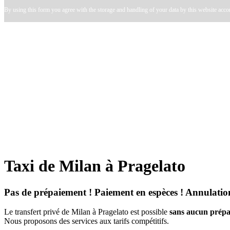
By using this form you agree with the storage and handling of your data by this website acco
Book transfer in 2 clicks
Booking without prepayment
Support 24/7
Taxi de Milan à Pragelato
Pas de prépaiement ! Paiement en espèces ! Annulation
Le transfert privé de Milan à Pragelato est possible
sans aucun prép
Nous proposons des services aux tarifs compétitifs.