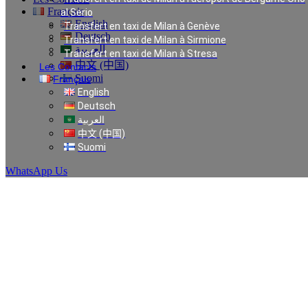
Français
al Serio
English
Transfert en taxi de Milan à Genève
Deutsch
Transfert en taxi de Milan à Sirmione
العربية
Transfert en taxi de Milan à Stresa
中文 (中国)
Les Contacts
Suomi
Français
English
Deutsch
Transfert et taxi à
العربية
中文 (中国)
Suomi
Milan
WhatsApp Us
Transfert et taxi à Milan