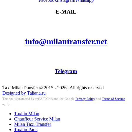
Facebook
Instagram
Whatsapp
E-MAIL
info@milantransfer.net
Telegram
Taxi MilanTransfer © 2015 - 2026 | All rights reserved
Designed by Taliana.ru
This site is protected by reCAPTCHA and the Google
Privacy Policy
and
Terms of Service
apply.
Taxi in Milan
Chauffeur Service Milan
Milan Taxi Transfer
Taxi in Paris