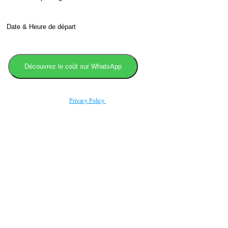
En utilisant ce formulaire, vous acceptez le stockage et le traitement de vos données par ce
site conformément à noitre
Privacy Policy
.
Book transfer in 2 clicks
Booking without prepayment
Support 24/7